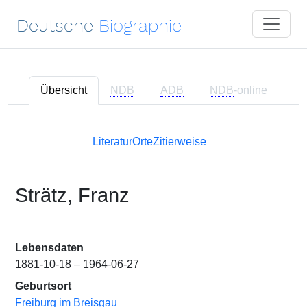
Deutsche
Biographie
Übersicht
NDB
ADB
NDB
-online
Literatur
Orte
Zitierweise
Strätz, Franz
Lebensdaten
1881-10-18 – 1964-06-27
Geburtsort
Freiburg im Breisgau