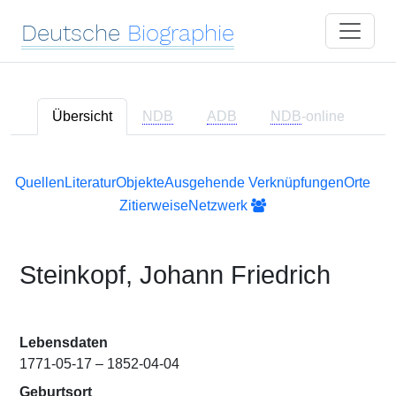
Deutsche
Biographie
Übersicht
NDB
ADB
NDB
-online
Quellen
Literatur
Objekte
Ausgehende Verknüpfungen
Orte
Zitierweise
Netzwerk
Steinkopf, Johann Friedrich
Lebensdaten
1771-05-17 – 1852-04-04
Geburtsort