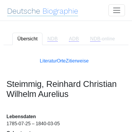
Deutsche
Biographie
Übersicht
NDB
ADB
NDB
-online
Literatur
Orte
Zitierweise
Steimmig, Reinhard Christian
Wilhelm Aurelius
Lebensdaten
1785-07-25 – 1840-03-05