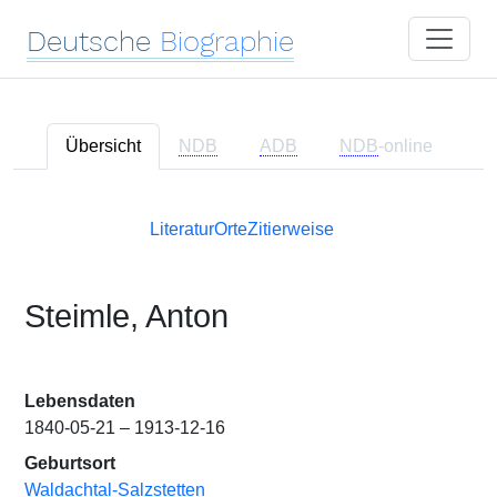
Deutsche
Biographie
Übersicht
NDB
ADB
NDB
-online
Literatur
Orte
Zitierweise
Steimle, Anton
Lebensdaten
1840-05-21 – 1913-12-16
Geburtsort
Waldachtal-Salzstetten