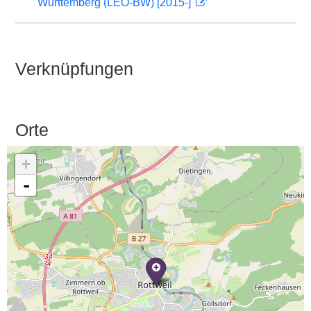
Württemberg (LEO-BW) [2015-]
Verknüpfungen
Orte
+
-