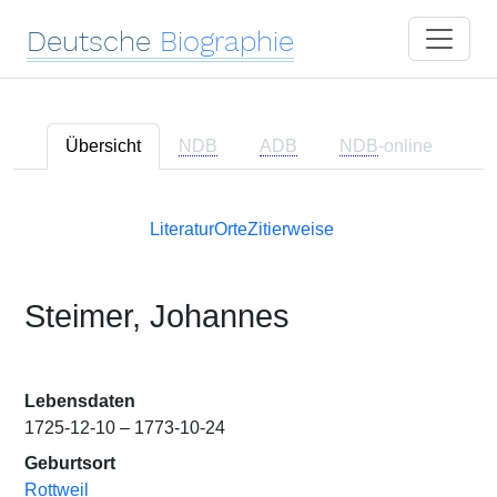
Deutsche
Biographie
Übersicht
NDB
ADB
NDB
-online
Literatur
Orte
Zitierweise
Steimer, Johannes
Lebensdaten
1725-12-10 – 1773-10-24
Geburtsort
Rottweil