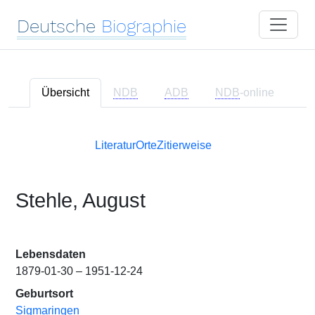
Deutsche
Biographie
Übersicht
NDB
ADB
NDB
-online
Literatur
Orte
Zitierweise
Stehle, August
Lebensdaten
1879-01-30 – 1951-12-24
Geburtsort
Sigmaringen