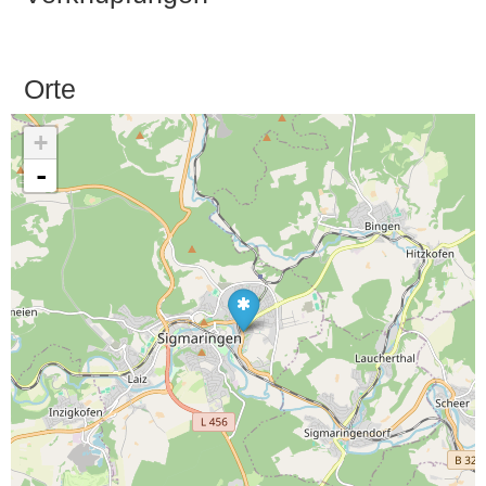
Orte
+
-