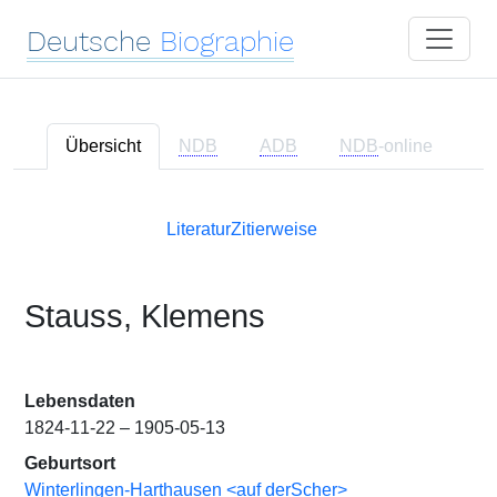
Deutsche
Biographie
Übersicht
NDB
ADB
NDB
-online
Literatur
Zitierweise
Stauss, Klemens
Lebensdaten
1824-11-22 – 1905-05-13
Geburtsort
Winterlingen-Harthausen <auf derScher>