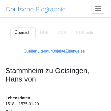
Deutsche
Biographie
Übersicht
NDB
ADB
NDB
-online
Quellen
Literatur
Objekte
Zitierweise
Stammheim zu Geisingen,
Hans von
Lebensdaten
1518 – 1575-01-20