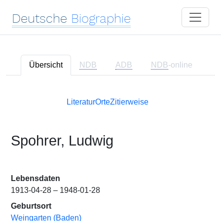
Deutsche
Biographie
Übersicht
NDB
ADB
NDB
-online
Literatur
Orte
Zitierweise
Spohrer, Ludwig
Lebensdaten
1913-04-28 – 1948-01-28
Geburtsort
Weingarten (Baden)