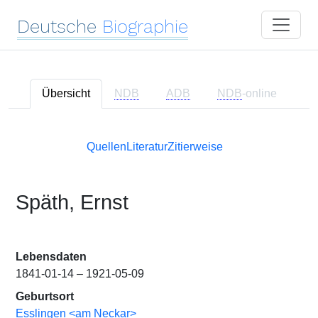
Deutsche
Biographie
Übersicht
NDB
ADB
NDB
-online
Quellen
Literatur
Zitierweise
Späth, Ernst
Lebensdaten
1841-01-14 – 1921-05-09
Geburtsort
Esslingen <am Neckar>