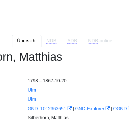
Übersicht
NDB
ADB
NDB
-online
orn, Matthias
1798 – 1867-10-20
Ulm
Ulm
GND: 1012363651
|
GND-Explorer
|
OGND
Silberhorn, Matthias