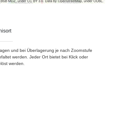
by BSB MDZ, under CC BY 3.0. Data by OpenStreetMap, under ODbL.
isort
etragen und bei Überlagerung je nach Zoomstufe
ltet werden. Jeder Ort bietet bei Klick oder
löst werden.