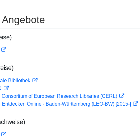
e Angebote
ise)
D
eise)
ale Bibliothek
 D
 Consortium of European Research Libraries (CERL)
 Entdecken Online - Baden-Württemberg (LEO-BW) [2015-]
achweise)
D