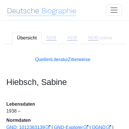
Deutsche
Biographie
Übersicht
NDB
ADB
NDB
-online
Quellen
Literatur
Zitierweise
Hiebsch, Sabine
Lebensdaten
1938 –
Normdaten
GND: 1012363139
|
GND-Explorer
|
OGND
|