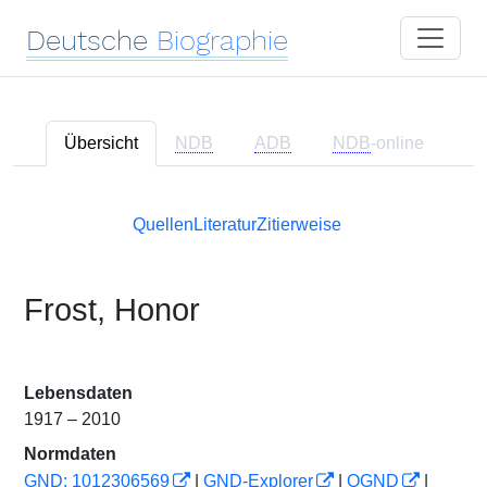
Deutsche
Biographie
Übersicht
NDB
ADB
NDB
-online
Quellen
Literatur
Zitierweise
Frost, Honor
Lebensdaten
1917 – 2010
Normdaten
GND: 1012306569
|
GND-Explorer
|
OGND
|