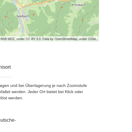
by BSB MDZ, under CC BY 3.0. Data by OpenStreetMap, under ODbL.
isort
etragen und bei Überlagerung je nach Zoomstufe
ltet werden. Jeder Ort bietet bei Klick oder
löst werden.
eutsche-