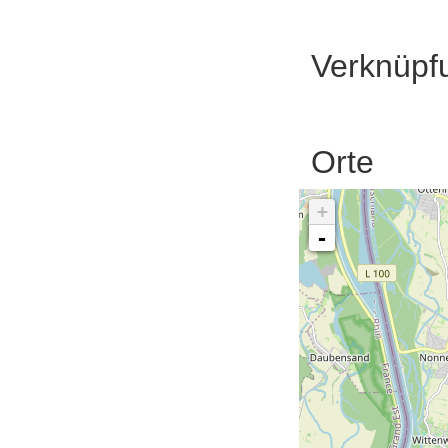
Verknüpf
Orte
+
-