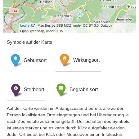
Leaflet
| Map tiles by BSB MDZ, under CC BY 3.0. Data by
OpenStreetMap, under ODbL.
Symbole auf der Karte
Geburtsort
Wirkungsort
Sterbeort
Begräbnisort
Auf der Karte werden im Anfangszustand bereits alle zu der
Person lokalisierten Orte eingetragen und bei Überlagerung je
nach Zoomstufe zusammengefaßt. Der Schatten des Symbols
ist etwas stärker und es kann durch Klick aufgefaltet werden.
Jeder Ort bietet bei Klick oder Mouseover einen Infokasten.