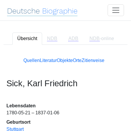
Deutsche
Biographie
Übersicht
NDB
ADB
NDB
-online
Quellen
Literatur
Objekte
Orte
Zitierweise
Sick, Karl Friedrich
Lebensdaten
1780-05-21 – 1837-01-06
Geburtsort
Stuttgart