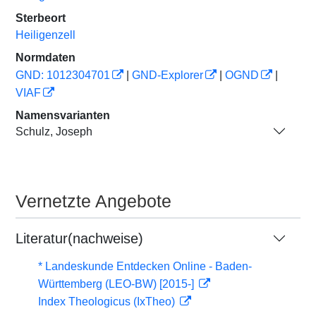
Sterbeort
Heiligenzell
Normdaten
GND: 1012304701
|
GND-Explorer
|
OGND
|
VIAF
Namensvarianten
Schulz, Joseph
Vernetzte Angebote
Literatur(nachweise)
* Landeskunde Entdecken Online - Baden-
Württemberg (LEO-BW) [2015-]
Index Theologicus (IxTheo)