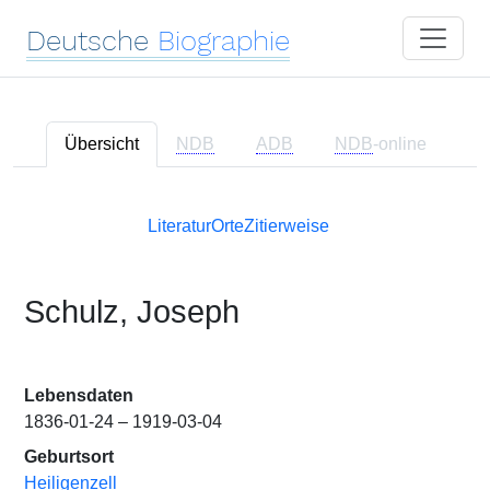
Deutsche
Biographie
Übersicht
NDB
ADB
NDB
-online
Literatur
Orte
Zitierweise
Schulz, Joseph
Lebensdaten
1836-01-24 – 1919-03-04
Geburtsort
Heiligenzell