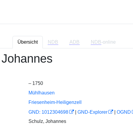
Übersicht
NDB
ADB
NDB
-online
, Johannes
– 1750
Mühlhausen
Friesenheim-Heiligenzell
GND: 1012304698
|
GND-Explorer
|
OGND
Schulz, Johannes