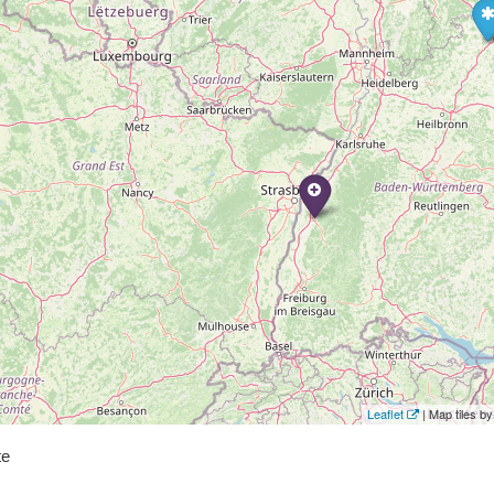
Leaflet
| Map tiles 
te