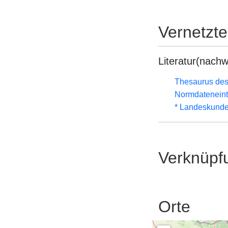
Vernetzt
Literatur(nachw
Thesaurus des
Normdateneint
* Landeskunde
Verknüpf
Orte