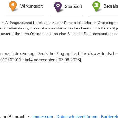
Wirkungsort
Sterbeort
Begräbn
im Anfangszustand bereits alle zu der Person lokalisierten Orte eing
chatten des Symbols ist etwas stärker und es kann durch Klick aufgefa
okasten. Über den Ortsnamen kann eine Suche im Datenbestand ausge
ocenz, Indexeintrag: Deutsche Biographie, https://www.deutsche
012302911.html#indexcontent [07.08.2026].
che Biographie ·
Impressum
·
Datenschutzerklärung
·
Barrieref