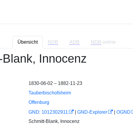
Übersicht
NDB
ADB
NDB
-online
-Blank, Innocenz
1830-06-02 – 1882-11-23
Tauberbischofsheim
Offenburg
GND: 1012302911
|
GND-Explorer
|
OGND
Schmitt-Blank, Innocenz