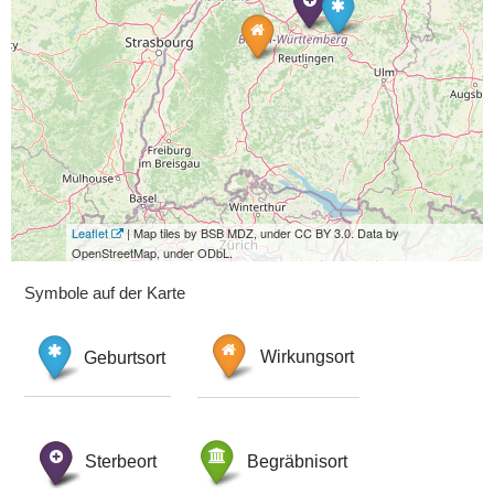
Leaflet
| Map tiles by BSB MDZ, under CC BY 3.0. Data by
OpenStreetMap, under ODbL.
Symbole auf der Karte
Geburtsort
Wirkungsort
Sterbeort
Begräbnisort