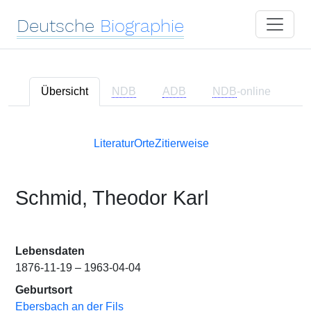
Deutsche
Biographie
Übersicht
NDB
ADB
NDB
-online
Literatur
Orte
Zitierweise
Schmid, Theodor Karl
Lebensdaten
1876-11-19 – 1963-04-04
Geburtsort
Ebersbach an der Fils