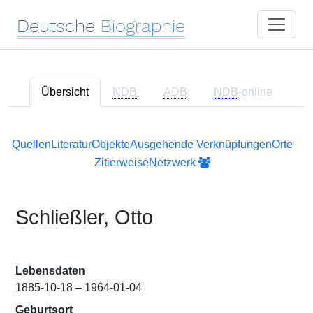
Deutsche
Biographie
Übersicht
NDB
ADB
NDB
-online
Quellen
Literatur
Objekte
Ausgehende Verknüpfungen
Orte
Zitierweise
Netzwerk
Schließler, Otto
Lebensdaten
1885-10-18 – 1964-01-04
Geburtsort