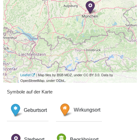
Leaflet
| Map tiles by BSB MDZ, under CC BY 3.0. Data by
OpenStreetMap, under ODbL.
Symbole auf der Karte
Geburtsort
Wirkungsort
Sterbeort
Begräbnisort