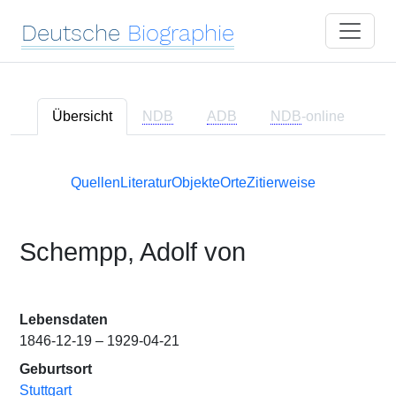
Deutsche
Biographie
Übersicht
NDB
ADB
NDB
-online
Quellen
Literatur
Objekte
Orte
Zitierweise
Schempp, Adolf von
Lebensdaten
1846-12-19 – 1929-04-21
Geburtsort
Stuttgart