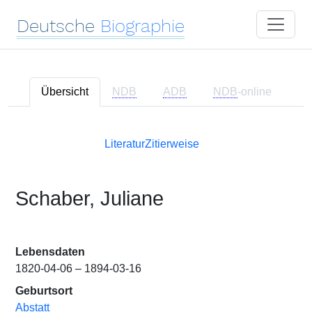
Deutsche
Biographie
Übersicht
NDB
ADB
NDB
-online
Literatur
Zitierweise
Schaber, Juliane
Lebensdaten
1820-04-06 – 1894-03-16
Geburtsort
Abstatt