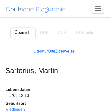
Deutsche
Biographie
Übersicht
NDB
ADB
NDB
-online
Literatur
Orte
Zitierweise
Sartorius, Martin
Lebensdaten
– 1763-12-13
Geburtsort
Riedlingen