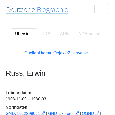
Deutsche
Biographie
Übersicht
NDB
ADB
NDB
-online
Quellen
Literatur
Objekte
Zitierweise
Russ, Erwin
Lebensdaten
1903-11-09 – 1980-03
Normdaten
GND: 1012299031
|
GND-Explorer
|
OGND
|