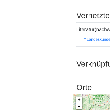
Vernetzt
Literatur(nachw
* Landeskunde
Verknüpf
Orte
+
-