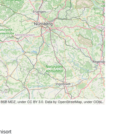
by BSB MDZ, under CC BY 3.0. Data by OpenStreetMap, under ODbL.
isort