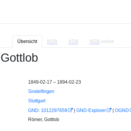
Übersicht
NDB
ADB
NDB
-online
 Gottlob
1849-02-17 – 1894-02-23
Sindelfingen
Stuttgart
GND: 1012297659
|
GND-Explorer
|
OGND
Römer, Gottlob