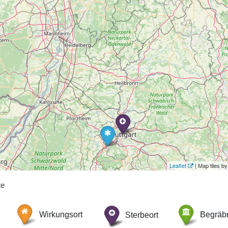
Leaflet
| Map tiles 
te
Wirkungsort
Sterbeort
Begräbn