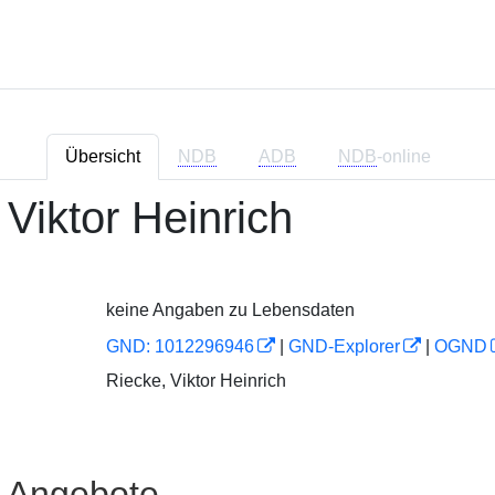
Übersicht
NDB
ADB
NDB
-online
 Viktor Heinrich
keine Angaben zu Lebensdaten
GND: 1012296946
|
GND-Explorer
|
OGND
Riecke, Viktor Heinrich
e Angebote