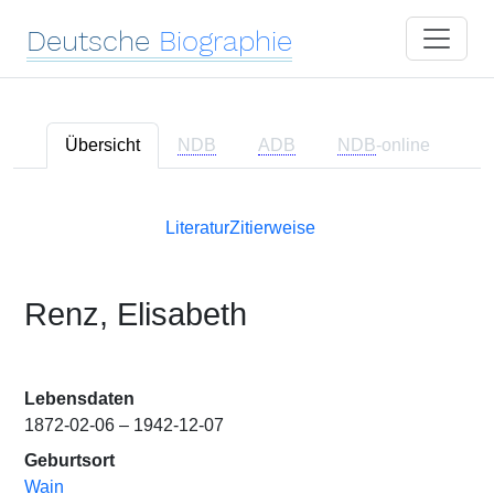
Deutsche
Biographie
Übersicht
NDB
ADB
NDB
-online
Literatur
Zitierweise
Renz, Elisabeth
Lebensdaten
1872-02-06 – 1942-12-07
Geburtsort
Wain