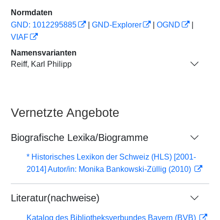
Normdaten
GND: 1012295885
|
GND-Explorer
|
OGND
|
VIAF
Namensvarianten
Reiff, Karl Philipp
Vernetzte Angebote
Biografische Lexika/Biogramme
* Historisches Lexikon der Schweiz (HLS) [2001-
2014] Autor/in: Monika Bankowski-Züllig (2010)
Literatur(nachweise)
Katalog des Bibliotheksverbundes Bayern (BVB)