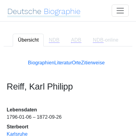
Deutsche
Biographie
Übersicht
NDB
ADB
NDB
-online
Biographien
Literatur
Orte
Zitierweise
Reiff, Karl Philipp
Lebensdaten
1796-01-06 – 1872-09-26
Sterbeort
Karlsruhe