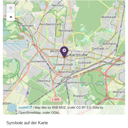
+
-
Leaflet
| Map tiles by BSB MDZ, under CC BY 3.0. Data by
OpenStreetMap, under ODbL.
Symbole auf der Karte