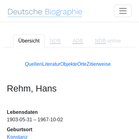
Deutsche
Biographie
Übersicht
NDB
ADB
NDB
-online
Quellen
Literatur
Objekte
Orte
Zitierweise
Rehm, Hans
Lebensdaten
1903-05-31 – 1967-10-02
Geburtsort
Konstanz