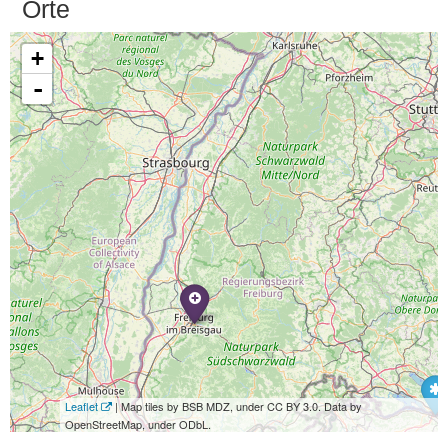
Orte
+
-
Leaflet
| Map tiles by BSB MDZ, under CC BY 3.0. Data by
OpenStreetMap, under ODbL.