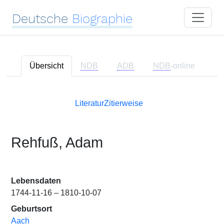
Deutsche
Biographie
Übersicht
NDB
ADB
NDB
-online
Literatur
Zitierweise
Rehfuß, Adam
Lebensdaten
1744-11-16 – 1810-10-07
Geburtsort
Aach