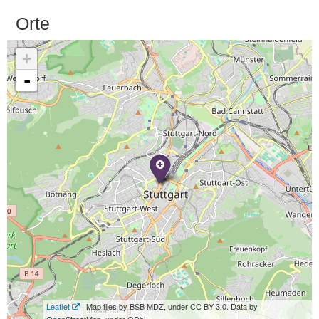
Orte
+
-
Leaflet
| Map tiles by BSB MDZ, under CC BY 3.0. Data by