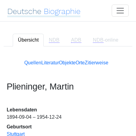
Deutsche
Biographie
Übersicht
NDB
ADB
NDB
-online
Quellen
Literatur
Objekte
Orte
Zitierweise
Plieninger, Martin
Lebensdaten
1894-09-04 – 1954-12-24
Geburtsort
Stuttgart