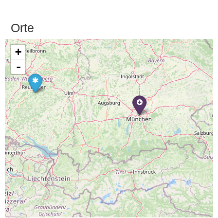
Orte
+
-