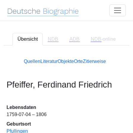
Deutsche
Biographie
Übersicht
NDB
ADB
NDB
-online
Quellen
Literatur
Objekte
Orte
Zitierweise
Pfeiffer, Ferdinand Friedrich
Lebensdaten
1759-07-04 – 1806
Geburtsort
Pfullingen