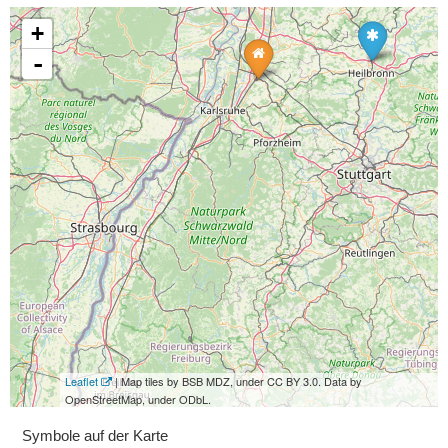
+
-
Leaflet
| Map tiles by BSB MDZ, under CC BY 3.0. Data by
OpenStreetMap, under ODbL.
Symbole auf der Karte