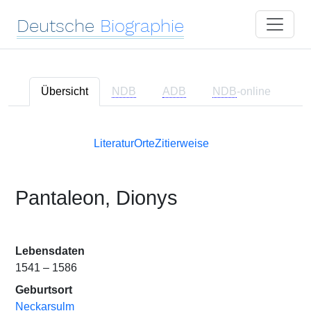
Deutsche
Biographie
Übersicht
NDB
ADB
NDB
-online
Literatur
Orte
Zitierweise
Pantaleon, Dionys
Lebensdaten
1541 – 1586
Geburtsort
Neckarsulm