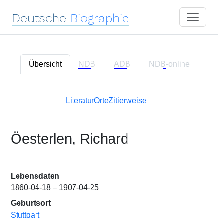
Deutsche
Biographie
Übersicht
NDB
ADB
NDB
-online
Literatur
Orte
Zitierweise
Öesterlen, Richard
Lebensdaten
1860-04-18 – 1907-04-25
Geburtsort
Stuttgart