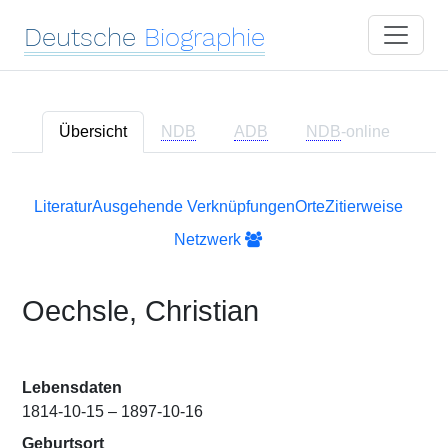
Deutsche
Biographie
Übersicht
NDB
ADB
NDB
-online
Literatur
Ausgehende Verknüpfungen
Orte
Zitierweise
Netzwerk
Oechsle, Christian
Lebensdaten
1814-10-15 – 1897-10-16
Geburtsort