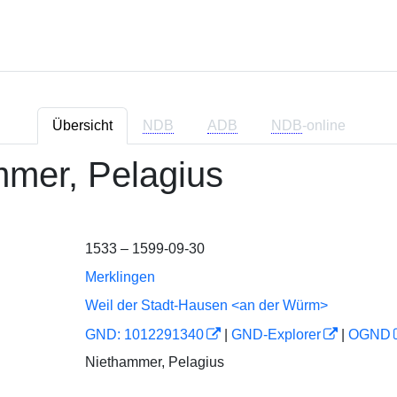
Übersicht
NDB
ADB
NDB
-online
mer, Pelagius
1533 – 1599-09-30
Merklingen
Weil der Stadt-Hausen <an der Würm>
GND: 1012291340
|
GND-Explorer
|
OGND
Niethammer, Pelagius