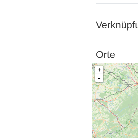
Verknüpf
Orte
+
-