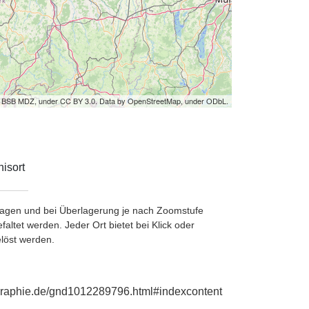
by BSB MDZ, under CC BY 3.0. Data by OpenStreetMap, under ODbL.
isort
etragen und bei Überlagerung je nach Zoomstufe
ltet werden. Jeder Ort bietet bei Klick oder
löst werden.
iographie.de/gnd1012289796.html#indexcontent