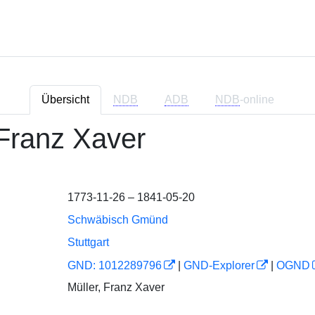
Übersicht
NDB
ADB
NDB
-online
, Franz Xaver
1773-11-26 – 1841-05-20
Schwäbisch Gmünd
Stuttgart
GND: 1012289796
|
GND-Explorer
|
OGND
Müller, Franz Xaver