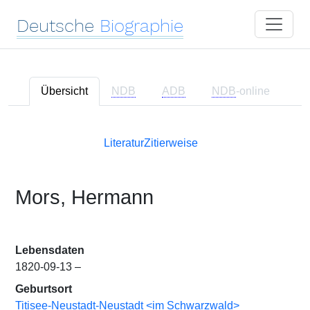
Deutsche
Biographie
Übersicht
NDB
ADB
NDB
-online
Literatur
Zitierweise
Mors, Hermann
Lebensdaten
1820-09-13 –
Geburtsort
Titisee-Neustadt-Neustadt <im Schwarzwald>