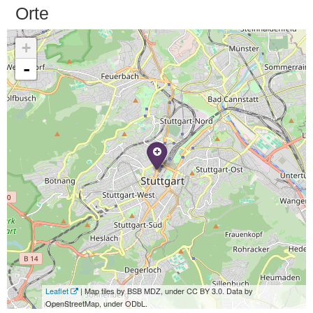
Orte
+
-
Leaflet
| Map tiles by BSB MDZ, under CC BY 3.0. Data by
OpenStreetMap, under ODbL.