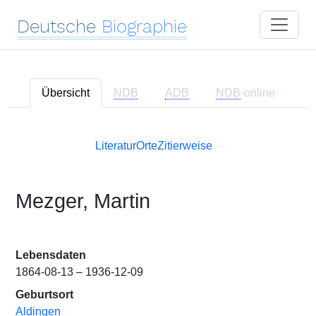
Deutsche
Biographie
Übersicht
NDB
ADB
NDB
-online
Literatur
Orte
Zitierweise
Mezger, Martin
Lebensdaten
1864-08-13 – 1936-12-09
Geburtsort
Aldingen