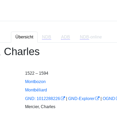
Übersicht
NDB
ADB
NDB
-online
, Charles
1522 – 1594
Montbozon
Montbéliard
GND: 1012288226
|
GND-Explorer
|
OGND
Mercier, Charles