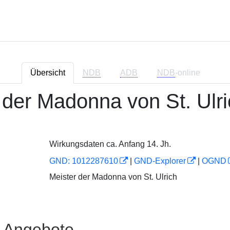
Übersicht
NDB
ADB
NDB
-online
 der Madonna von St. Ulr
Wirkungsdaten ca. Anfang 14. Jh.
GND: 1012287610
|
GND-Explorer
|
OGND
Meister der Madonna von St. Ulrich
e Angebote