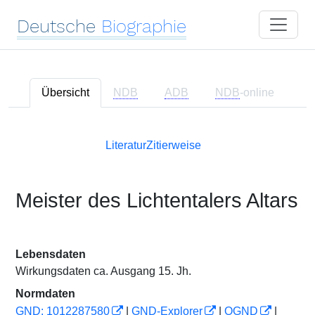
Deutsche
Biographie
Übersicht
NDB
ADB
NDB
-online
Literatur
Zitierweise
Meister des Lichtentalers Altars
Lebensdaten
Wirkungsdaten ca. Ausgang 15. Jh.
Normdaten
GND: 1012287580
|
GND-Explorer
|
OGND
|