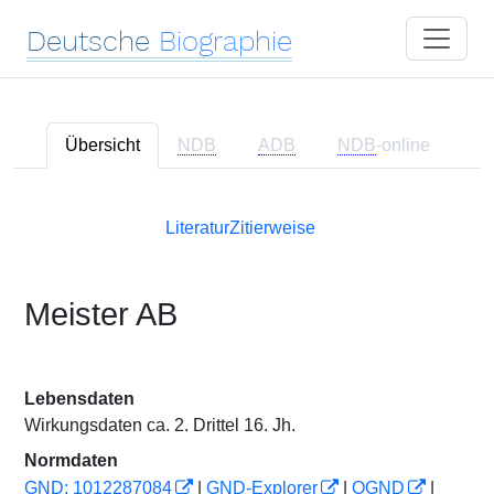
Deutsche
Biographie
Übersicht
NDB
ADB
NDB
-online
Literatur
Zitierweise
Meister AB
Lebensdaten
Wirkungsdaten ca. 2. Drittel 16. Jh.
Normdaten
GND: 1012287084
|
GND-Explorer
|
OGND
|