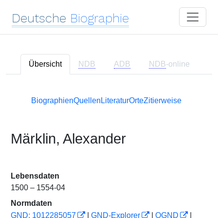
Deutsche
Biographie
Übersicht
NDB
ADB
NDB
-online
Biographien
Quellen
Literatur
Orte
Zitierweise
Märklin, Alexander
Lebensdaten
1500 – 1554-04
Normdaten
GND: 1012285057
|
GND-Explorer
|
OGND
|