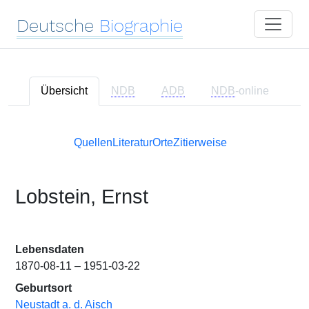
Deutsche
Biographie
Übersicht
NDB
ADB
NDB
-online
Quellen
Literatur
Orte
Zitierweise
Lobstein, Ernst
Lebensdaten
1870-08-11 – 1951-03-22
Geburtsort
Neustadt a. d. Aisch