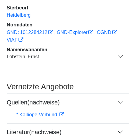
Sterbeort
Heidelberg
Normdaten
GND: 1012284212
|
GND-Explorer
|
OGND
|
VIAF
Namensvarianten
Lobstein, Ernst
Vernetzte Angebote
Quellen(nachweise)
* Kalliope-Verbund
Literatur(nachweise)