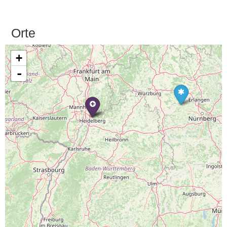
Orte
+
-