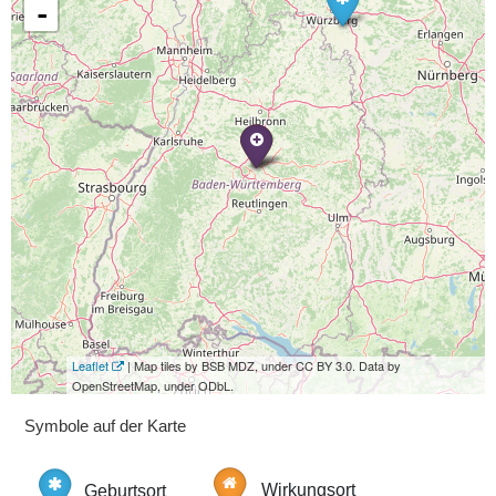
-
Leaflet
| Map tiles by BSB MDZ, under CC BY 3.0. Data by
OpenStreetMap, under ODbL.
Symbole auf der Karte
Geburtsort
Wirkungsort