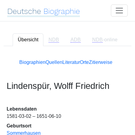
Deutsche
Biographie
Übersicht
NDB
ADB
NDB
-online
Biographien
Quellen
Literatur
Orte
Zitierweise
Lindenspür, Wolff Friedrich
Lebensdaten
1581-03-02 – 1651-06-10
Geburtsort
Sommerhausen