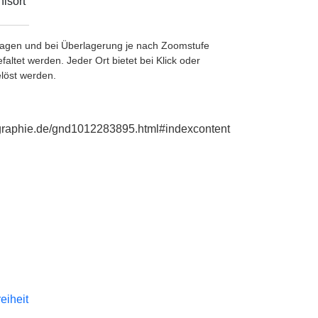
isort
etragen und bei Überlagerung je nach Zoomstufe
ltet werden. Jeder Ort bietet bei Klick oder
löst werden.
iographie.de/gnd1012283895.html#indexcontent
reiheit