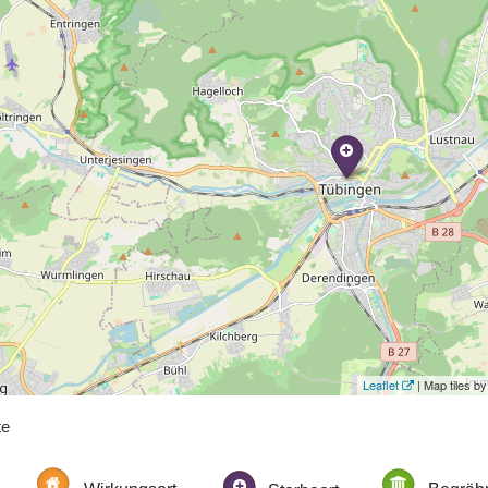
Leaflet
| Map tiles 
te