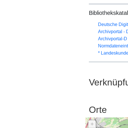
Bibliothekskata
Deutsche Digit
Archivportal -
Archivportal-
Normdateneint
* Landeskunde
Verknüpf
Orte
+