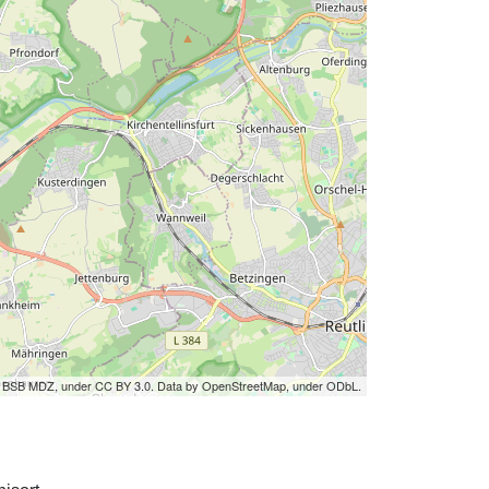
by BSB MDZ, under CC BY 3.0. Data by OpenStreetMap, under ODbL.