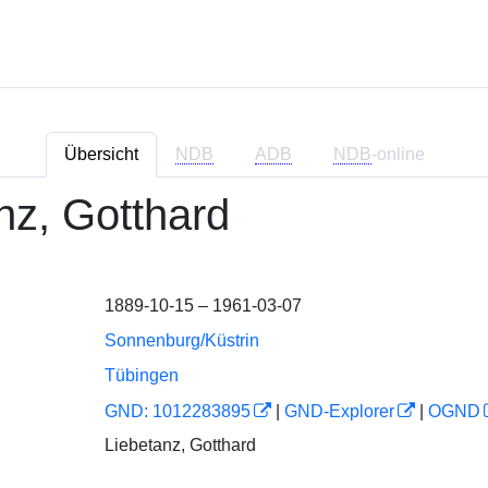
Übersicht
NDB
ADB
NDB
-online
nz, Gotthard
1889-10-15 – 1961-03-07
Sonnenburg/Küstrin
Tübingen
GND: 1012283895
|
GND-Explorer
|
OGND
Liebetanz, Gotthard