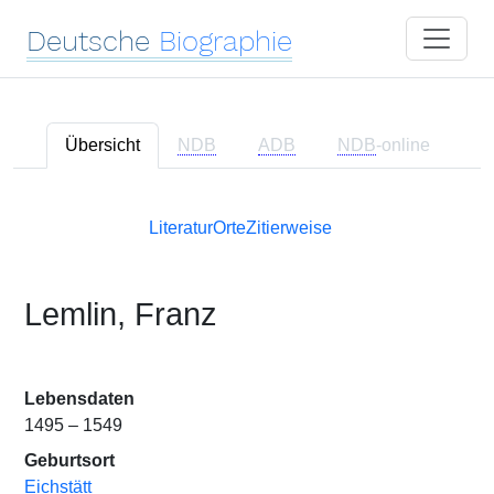
Deutsche
Biographie
Übersicht
NDB
ADB
NDB
-online
Literatur
Orte
Zitierweise
Lemlin, Franz
Lebensdaten
1495 – 1549
Geburtsort
Eichstätt