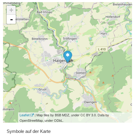
+
-
Leaflet
| Map tiles by BSB MDZ, under CC BY 3.0. Data by
OpenStreetMap, under ODbL.
Symbole auf der Karte