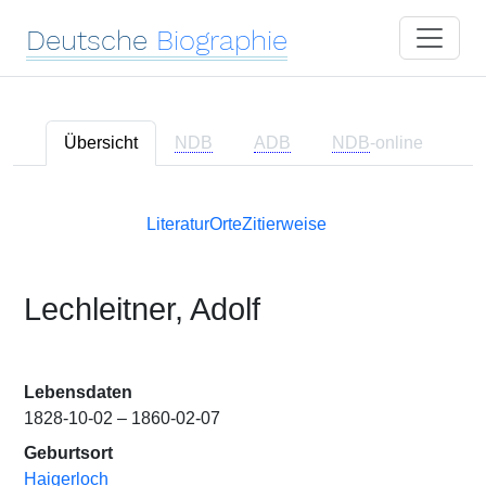
Deutsche
Biographie
Übersicht
NDB
ADB
NDB
-online
Literatur
Orte
Zitierweise
Lechleitner, Adolf
Lebensdaten
1828-10-02 – 1860-02-07
Geburtsort
Haigerloch