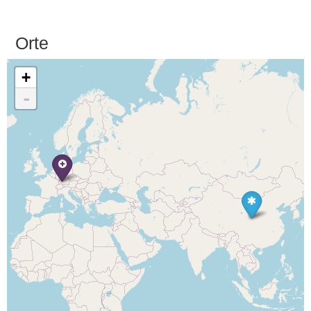
Orte
+
-