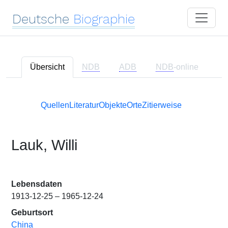
Deutsche
Biographie
Übersicht
NDB
ADB
NDB
-online
Quellen
Literatur
Objekte
Orte
Zitierweise
Lauk, Willi
Lebensdaten
1913-12-25 – 1965-12-24
Geburtsort
China